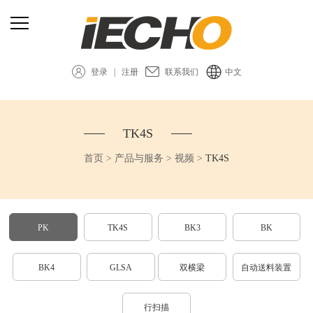
登录
|
注册
联系我们
中文
TK4S
首页
>
产品与服务
>
视频
>
TK4S
PK
TK4S
BK3
BK
BK4
GLSA
双横梁
自动送料装置
行扫描